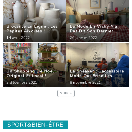
Brocante En Ligne : Les
La Mode En Vichy N’a
Pépites Aixoises !
Pas Dit Son Dernier
Mot !
14 avril 2022
26 janvier 2022
Un Shopping De Noël
La Sneaker : L’accessoire
Original Et Local !
Mode Qui Brise Les
Codes !
3 décembre 2021
8 novembre 2021
VOIR +
SPORT&BIEN-ÊTRE