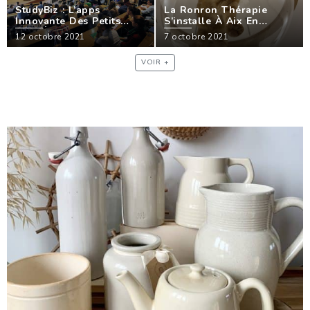
StudyBiz : L’apps
La Ronron Thérapie
Innovante Des Petits
S’installe À Aix En
Jobs Étudiant !
Provence
12 octobre 2021
7 octobre 2021
VOIR +