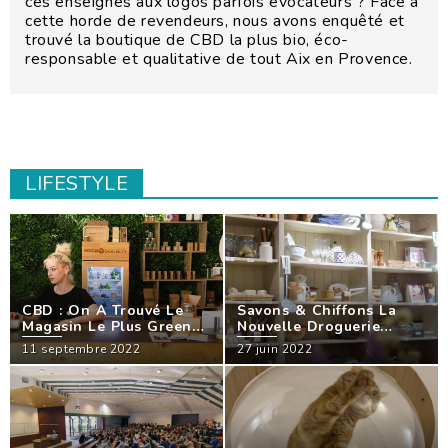
ces enseignes aux logos parfois évocateurs ? Face à
cette horde de revendeurs, nous avons enquêté et
trouvé la boutique de CBD la plus bio, éco-
responsable et qualitative de tout Aix en Provence.
LIFESTYLE
CBD : On A Trouvé Le
Savons & Chiffons La
Magasin Le Plus Green
Nouvelle Droguerie
De Tout Aix En
Tendance Aixoise !
11 septembre 2022
27 juin 2022
Provence !