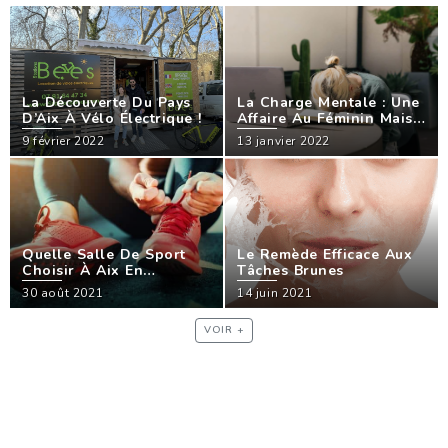
La Découverte Du Pays
La Charge Mentale : Une
D’Aix À Vélo Électrique !
Affaire Au Féminin Mais
Pas Une Fatalité !
9 février 2022
13 janvier 2022
Quelle Salle De Sport
Le Remède Efficace Aux
Choisir À Aix En
Tâches Brunes
Provence ?
30 août 2021
14 juin 2021
VOIR +