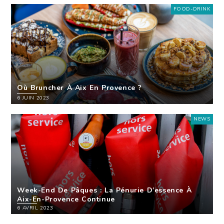
FOOD-DRINK
Où Bruncher À Aix En Provence ?
6 JUIN 2023
NEWS
Week-End De Pâques : La Pénurie D’essence À
Aix-En-Provence Continue
6 AVRIL 2023