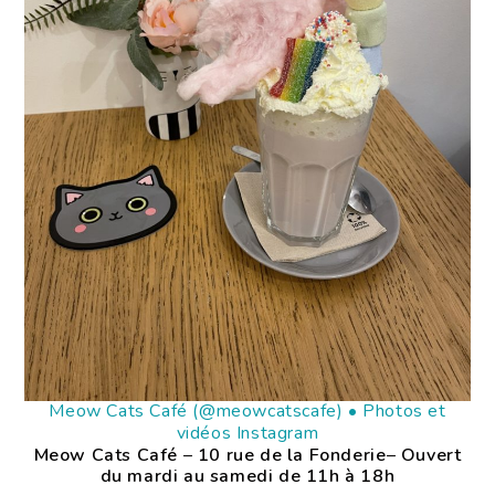
Meow Cats Café (@meowcatscafe) • Photos et
vidéos Instagram
Meow Cats Café
–
10 rue de la Fonderie
–
Ouvert
du mardi au samedi de 11h à 18h