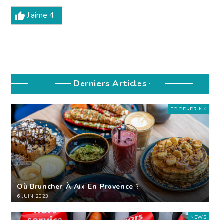
J’aime
4
Derniers Articles
FOOD-DRINK
Où Bruncher À Aix En Provence ?
6 JUIN 2023
NEWS