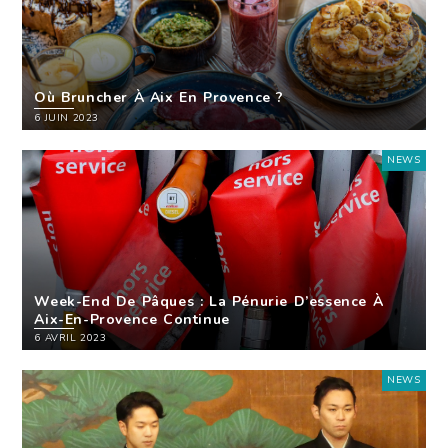
Où Bruncher À Aix En Provence ?
6 JUIN 2023
NEWS
Week-End De Pâques : La Pénurie D’essence À
Aix-En-Provence Continue
6 AVRIL 2023
NEWS