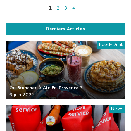
1
2
3
4
Derniers Articles
Food-Drink
Où Bruncher À Aix En Provence ?
6 juin 2023
News