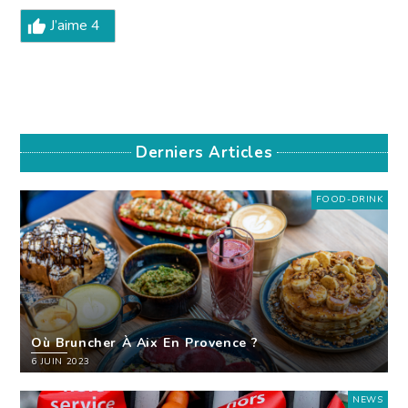
J’aime
4
Derniers Articles
FOOD-DRINK
Où Bruncher À Aix En Provence ?
6 JUIN 2023
NEWS