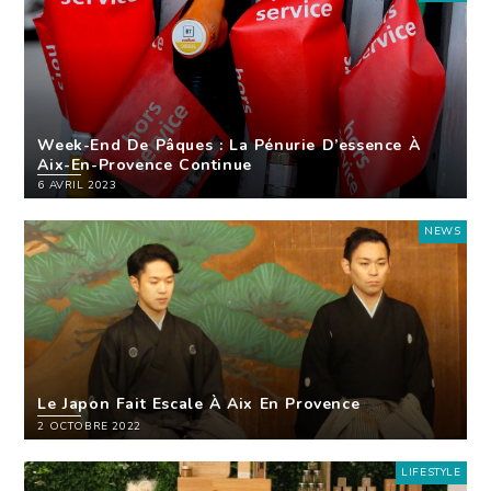
Week-End De Pâques : La Pénurie D’essence À
Aix-En-Provence Continue
6 AVRIL 2023
NEWS
Le Japon Fait Escale À Aix En Provence
2 OCTOBRE 2022
LIFESTYLE