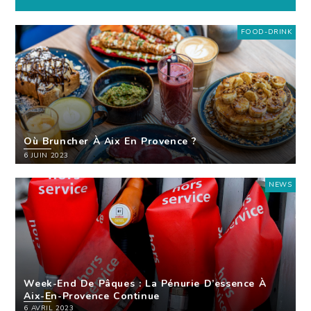
FOOD-DRINK
Où Bruncher À Aix En Provence ?
6 JUIN 2023
NEWS
Week-End De Pâques : La Pénurie D’essence À
Aix-En-Provence Continue
6 AVRIL 2023