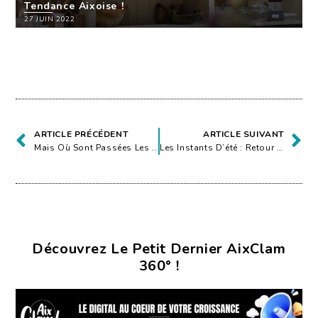
Tendance Aixoise !
27 JUIN 2022
ARTICLE PRÉCÉDENT
ARTICLE SUIVANT
Mais Où Sont Passées Les Soirées Food Trucks Du Parc Rambot ?
Les Instants D’été : Retour Du Cinéma En Plein Air
Découvrez Le Petit Dernier AixClam
360° !