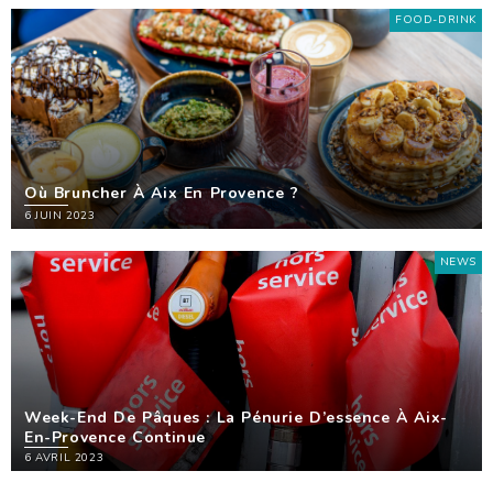
FOOD-DRINK
Où Bruncher À Aix En Provence ?
6 JUIN 2023
NEWS
Week-End De Pâques : La Pénurie D’essence À Aix-
En-Provence Continue
6 AVRIL 2023