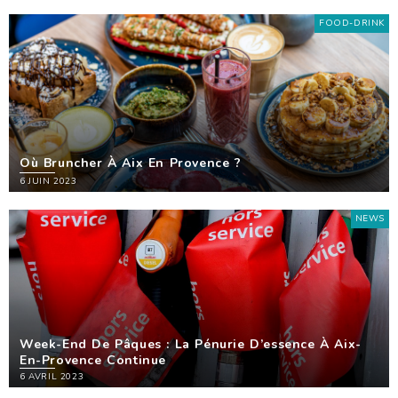
FOOD-DRINK
Où Bruncher À Aix En Provence ?
6 JUIN 2023
NEWS
Week-End De Pâques : La Pénurie D’essence À Aix-
En-Provence Continue
6 AVRIL 2023